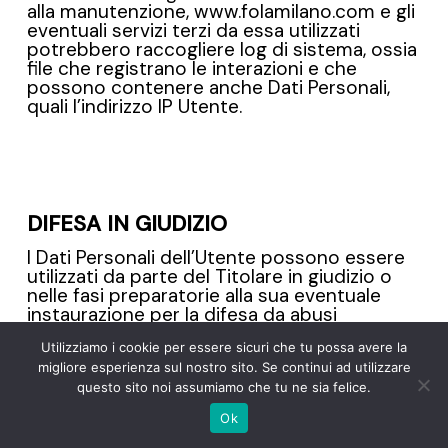
alla manutenzione, www.folamilano.com e gli
eventuali servizi terzi da essa utilizzati
potrebbero raccogliere log di sistema, ossia
file che registrano le interazioni e che
possono contenere anche Dati Personali,
quali l’indirizzo IP Utente.
DIFESA IN GIUDIZIO
I Dati Personali dell’Utente possono essere
utilizzati da parte del Titolare in giudizio o
nelle fasi preparatorie alla sua eventuale
instaurazione per la difesa da abusi
nell’utilizzo di www.folamilano.com o dei
Utilizziamo i cookie per essere sicuri che tu possa avere la
Servizi connessi da parte dell’Utente.
migliore esperienza sul nostro sito. Se continui ad utilizzare
questo sito noi assumiamo che tu ne sia felice.
L’Utente dichiara di essere consapevole che
il Titolare potrebbe essere obbligato a
Ok
rivelare i Dati per ordine delle autorità