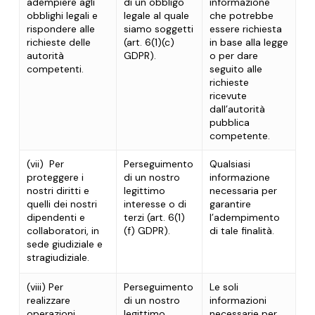
adempiere agli
di un obbligo
informazione
obblighi legali e
legale al quale
che potrebbe
rispondere alle
siamo soggetti
essere richiesta
richieste delle
(art. 6(1)(c)
in base alla legge
autorità
GDPR).
o per dare
competenti.
seguito alle
richieste
ricevute
dall’autorità
pubblica
competente.
(vii)
Per
Perseguimento
Qualsiasi
proteggere i
di un nostro
informazione
nostri diritti e
legittimo
necessaria per
quelli dei nostri
interesse o di
garantire
dipendenti e
terzi (art. 6(1)
l’adempimento
collaboratori, in
(f) GDPR).
di tale finalità.
sede giudiziale e
stragiudiziale.
(viii)
Per
Perseguimento
Le soli
realizzare
di un nostro
informazioni
operazioni
legittimo
necessarie per