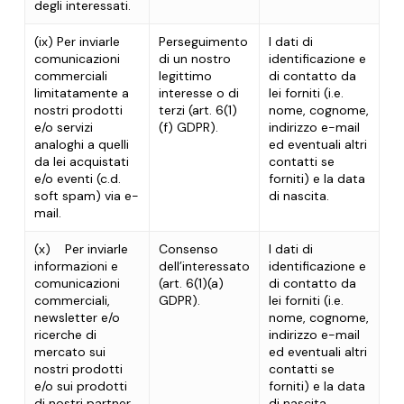
degli interessati.
(ix) Per inviarle
Perseguimento
I dati di
comunicazioni
di un nostro
identificazione e
commerciali
legittimo
di contatto da
limitatamente a
interesse o di
lei forniti (i.e.
nostri prodotti
terzi (art. 6(1)
nome, cognome,
e/o servizi
(f) GDPR).
indirizzo e-mail
analoghi a quelli
ed eventuali altri
da lei acquistati
contatti se
e/o eventi (c.d.
forniti) e la data
soft spam
) via e-
di nascita.
mail.
(x)
Per inviarle
Consenso
I dati di
informazioni e
dell’interessato
identificazione e
comunicazioni
(art. 6(1)(a)
di contatto da
commerciali,
GDPR).
lei forniti (i.e.
newsletter e/o
nome, cognome,
ricerche di
indirizzo e-mail
mercato sui
ed eventuali altri
nostri prodotti
contatti se
e/o sui prodotti
forniti) e la data
di nostri partner
di nascita.