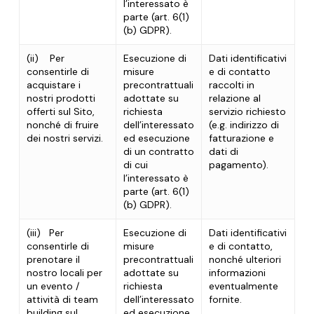
l’interessato è
parte (art. 6(1)
(b) GDPR).
(ii)
Per
Esecuzione di
Dati identificativi
consentirle di
misure
e di contatto
acquistare i
precontrattuali
raccolti in
nostri prodotti
adottate su
relazione al
offerti sul Sito,
richiesta
servizio richiesto
nonché di fruire
dell’interessato
(
e.g.
i
ndirizzo di
dei nostri servizi.
ed esecuzione
fatturazione e
di un contratto
dati di
di cui
pagamento).
l’interessato è
parte (art. 6(1)
(b) GDPR).
(iii)
Per
Esecuzione di
Dati identificativi
consentirle di
misure
e di contatto,
prenotare il
precontrattuali
nonché ulteriori
nostro locali per
adottate su
informazioni
un evento /
richiesta
eventualmente
attività di
team
dell’interessato
fornite.
building
sul
ed esecuzione