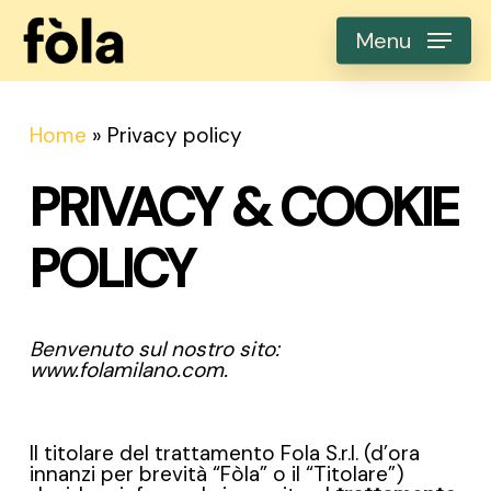
Skip
to
Menu
main
content
Home
»
Privacy policy
PRIVACY & COOKIE
POLICY
Benvenuto sul nostro sito:
www.folamilano.com.
Il titolare del trattamento Fola S.r.l. (d’ora
innanzi per brevità “Fòla” o il “Titolare”)