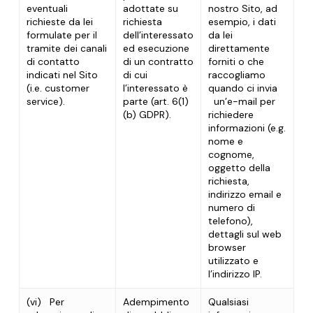
eventuali
adottate su
nostro Sito, ad
richieste da lei
richiesta
esempio, i dati
formulate per il
dell’interessato
da lei
tramite dei canali
ed esecuzione
direttamente
di contatto
di un contratto
forniti o che
indicati nel Sito
di cui
raccogliamo
(
i.e.
customer
l’interessato è
quando ci invia
service
).
parte (art. 6(1)
un’e-mail per
(b) GDPR).
richiedere
informazioni (
e.g
.
no
me e
cognome,
oggetto della
richiesta,
indirizzo email e
numero di
telefono),
dettagli sul web
browser
utilizzato e
l’indirizzo IP.
(vi)
Per
Adempimento
Qualsiasi